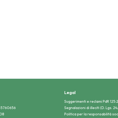
siasi forma di discriminazione o ritorsione, anche nei casi in cui la
le alla sua identità.
info@atlantecostruzioni.it
olitica Parità di genere
Legal
Suggerimenti e reclami PdR 125
045760656
Segnalazioni di illeciti (D. Lgs. 
108
Politica per la responsabilità soc