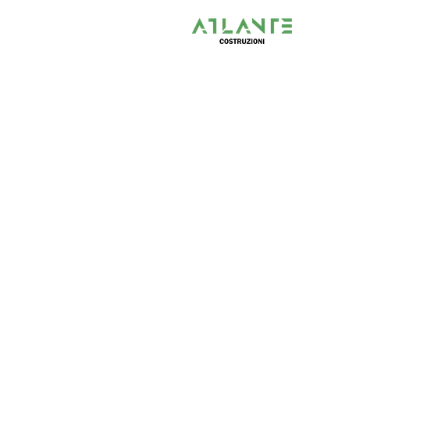
prendere in carico tutte le se
garantire la possibilità di inv
assicurare la massima riserva