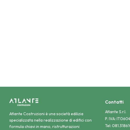
tutelare il segnalante da qual
sia potenzialmente riconducibi
P
Contatti
Atlante S.r.l.
Atlante Costruzioni è una società edilizia
P. IVA: IT06
specializzata nella realizzazione di edifici con
Tel: 081.3186
formula chiavi in mano, ristrutturazioni