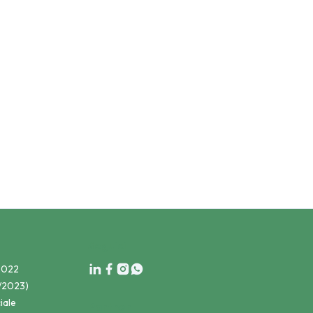
 segnalazione non sia anonima o
Seguici
:2022
24/2023)
iale
Partner